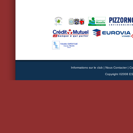
Informations sur le club
|
Nous Contacter
|
Co
Copyright ©2008 ESB