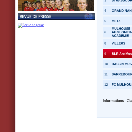
3
STRASBOUR
4
GRAND NAN
5
METZ
MULHOUSE
6
AGGLOMER
ACADEMIE
8
VILLERS
9
BLR Arc Mos
10
BASSIN MUS
11
SARREBOU
12
FC MULHOU
Informations
: Cl