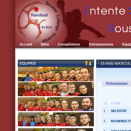
Accueil
Infos
Compétitions
Entrainements
Equi
- 15 ANS MASCUL
Présentation
CL
CLUB
1
SELESTAT
2
ROSIERES S