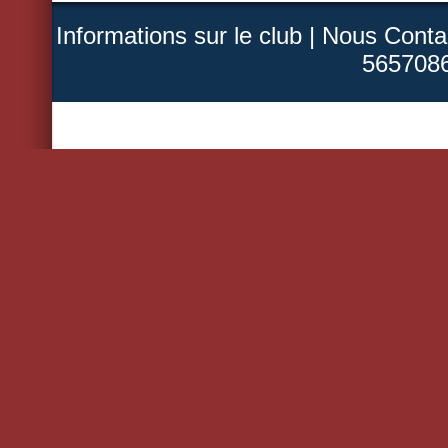
Informations sur le club
|
Nous Conta
5657086
Copyright ©2008 ESBLR H