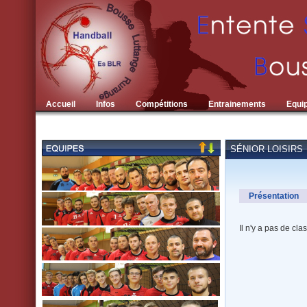
Accueil
Infos
Compétitions
Entrainements
Equi
SÉNIOR LOISIRS
Présentation
Il n'y a pas de cl