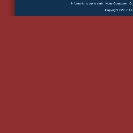
Informations sur le club
|
Nous Contacter
|
Co
Copyright ©2008 ESB