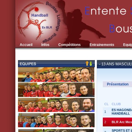
Accueil
Infos
Compétitions
Entrainements
Equi
- 13 ANS MASCUL
Présentation
CL
CLUB
ES HAGOND
1
HANDBALL
2
BLR Arc Mose
SPORTS ET 