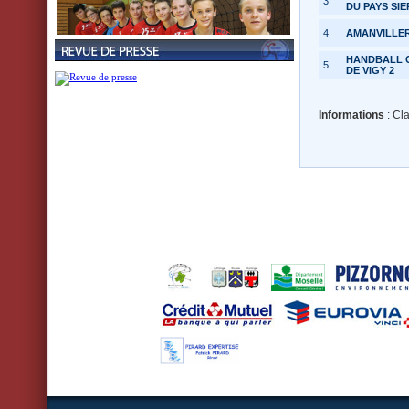
3
DU PAYS SI
4
AMANVILLE
HANDBALL 
5
DE VIGY 2
Informations
: Cl