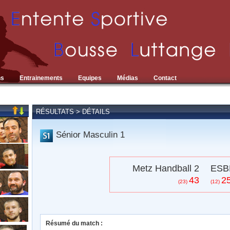
ns
Entrainements
Equipes
Médias
Contact
RÉSULTATS > DÉTAILS
Sénior Masculin 1
Metz Handball 2
ESB
43
2
(23)
(12)
Résumé du match :